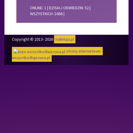
ONLINE: 1 | DZISIAJ ODWIEDZIN:
52
|
WSZYSTKICH:
1666
|
Copyright © 2013- 2026
halleluja.pl
strony internetowe -
wszystkodlajezusa.pl